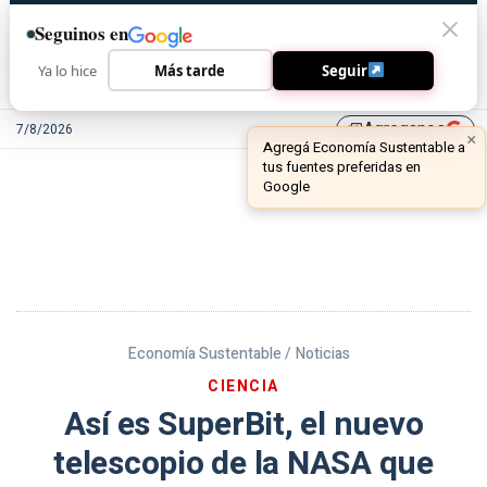
Seguinos en
Ya lo hice
Más tarde
Seguir
Agreganos
7/8/2026
library_add
Economía Sustentable /
Noticias
CIENCIA
Así es SuperBit, el nuevo
telescopio de la NASA que