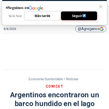
Seguinos en
Ya lo hice
Más tarde
Seguir
Agreganos
8/8/2026
library_add
Economía Sustentable /
Noticias
CONICET
Argentinos encontraron un
barco hundido en el lago