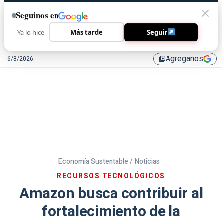
Seguinos en
Ya lo hice
Más tarde
Seguir
Agreganos
6/8/2026
library_add
Economía Sustentable /
Noticias
RECURSOS TECNOLÓGICOS
Amazon busca contribuir al
fortalecimiento de la