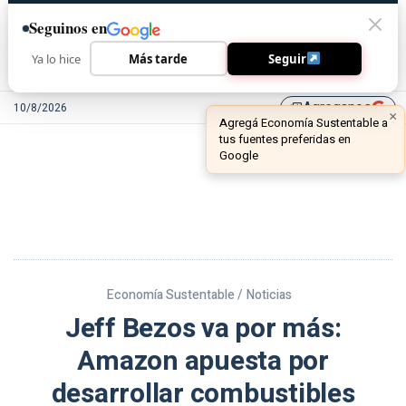
Seguinos en
Ya lo hice
Más tarde
Seguir
Agreganos
10/8/2026
library_add
Economía Sustentable /
Noticias
Jeff Bezos va por más:
Amazon apuesta por
desarrollar combustibles