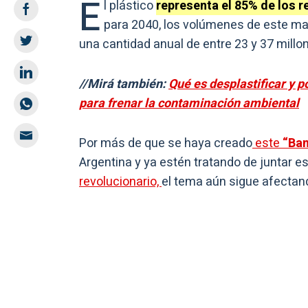
E
l plástico
representa el 85% de los r
para 2040, los volúmenes de este mater
una cantidad anual de entre 23 y 37 millo
//Mirá también:
Qué es desplastificar y p
para frenar la contaminación ambiental
Por más de que se haya creado
este
“Ban
Argentina y ya estén tratando de juntar e
revolucionario,
el tema aún sigue afectand