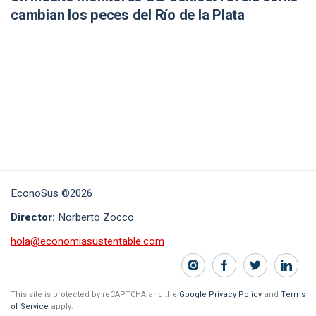
cambian los peces del Río de la Plata
EconoSus ©2026
Director:
Norberto Zocco
hola@economiasustentable.com
This site is protected by reCAPTCHA and the
Google Privacy Policy
and
Terms
of Service
apply.