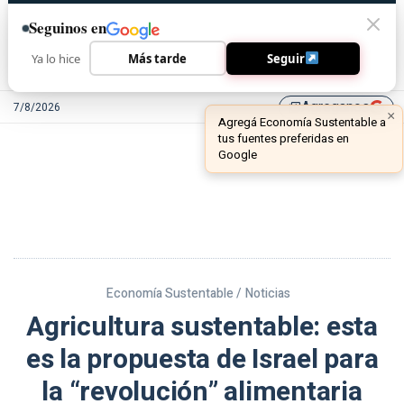
Seguinos en
Ya lo hice
Más tarde
Seguir
Agreganos
7/8/2026
library_add
Economía Sustentable /
Noticias
Agricultura sustentable: esta
es la propuesta de Israel para
la “revolución” alimentaria