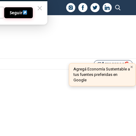
O
Seguir
Agreganos
library_add
×
Agregá Economía Sustentable a
tus fuentes preferidas en
Google