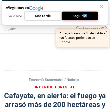
Seguinos en
Ya lo hice
Más tarde
Seguir
Agreganos
8/8/2026
library_add
Economía Sustentable /
Noticias
INCENDIO FORESTAL
Cafayate, en alerta: el fuego ya
arrasó más de 200 hectáreas y