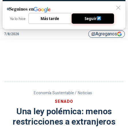
Seguinos en
Ya lo hice
Más tarde
Seguir
Agreganos
7/8/2026
library_add
Economía Sustentable /
Noticias
SENADO
Una ley polémica: menos
restricciones a extranjeros