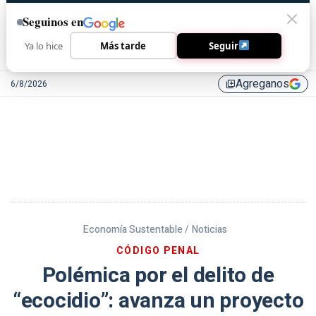
Seguinos en
Ya lo hice
Más tarde
Seguir
Agreganos
6/8/2026
library_add
Economía Sustentable /
Noticias
CÓDIGO PENAL
Polémica por el delito de
“ecocidio”: avanza un proyecto