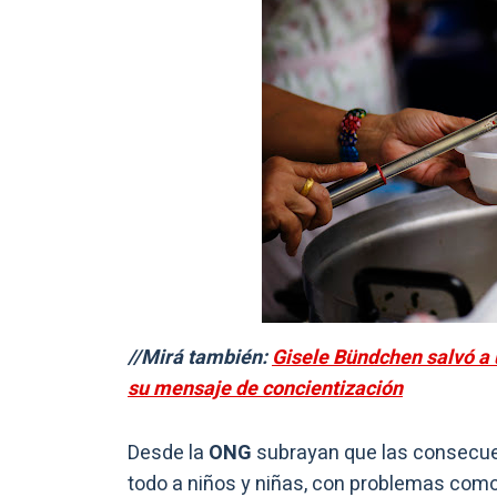
//Mirá también:
Gisele Bündchen salvó a 
su mensaje de concientización
Desde la
ONG
subrayan que las consecuen
todo a niños y niñas, con problemas como l