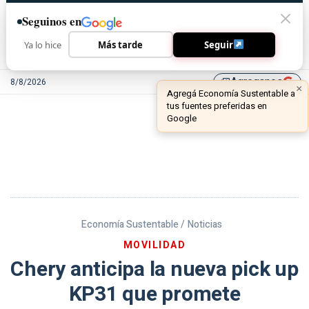
Seguinos en
Ya lo hice
Más tarde
Seguir
Agreganos
8/8/2026
library_add
Economía Sustentable /
Noticias
MOVILIDAD
Chery anticipa la nueva pick up
KP31 que promete