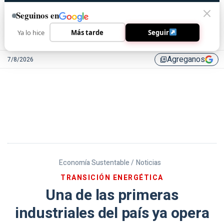
Seguinos en
Ya lo hice
Más tarde
Seguir
Agreganos
7/8/2026
library_add
Economía Sustentable /
Noticias
TRANSICIÓN ENERGÉTICA
Una de las primeras
industriales del país ya opera