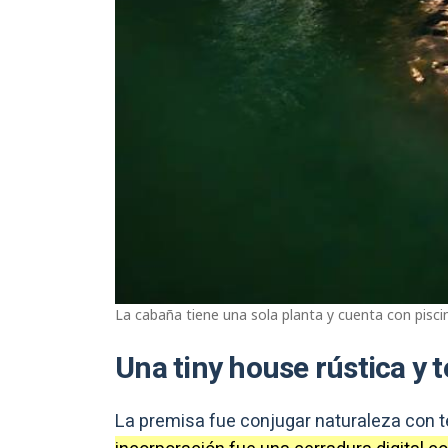
La cabaña tiene una sola planta y cuenta con pisci
Una tiny house rústica y 
La premisa fue conjugar naturaleza con t