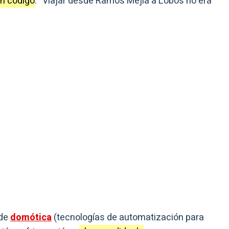
on código
. “Viajar desde Ramos Mejía a Lobos no era
 de
domótica
(tecnologías de automatización para