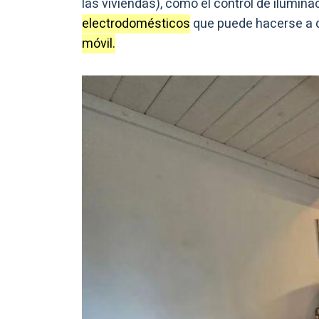
las viviendas), como el control de ilumina
electrodomésticos
que puede hacerse a 
móvil.