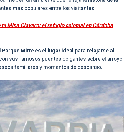
urmet, en un ambiente que refleja la historia de la
antes más populares entre los visitantes.
 ni Mina Clavero: el refugio colonial en Córdoba
l Parque Mitre es el lugar ideal para relajarse al
 con sus famosos puentes colgantes sobre el arroyo
paseos familiares y momentos de descanso.