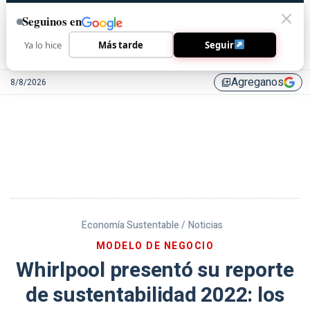
Seguinos en
Ya lo hice
Más tarde
Seguir
Agreganos
8/8/2026
library_add
Economía Sustentable /
Noticias
MODELO DE NEGOCIO
Whirlpool presentó su reporte
de sustentabilidad 2022: los