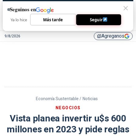
Seguinos en
Ya lo hice
Más tarde
Seguir
Agreganos
9/8/2026
library_add
Economía Sustentable /
Noticias
NEGOCIOS
Vista planea invertir u$s 600
millones en 2023 y pide reglas