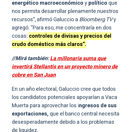
energético macroeconómico
y
político
que
nos permita desarrollar plenamente nuestros
recursos”, afirmó Galuccio a
Bloomberg TV
y
agregó: “Para eso, me concentraría en dos
cosas:
controles de divisas y precios del
crudo doméstico más claros”.
//Mirá también:
La millonaria suma que
invertirá Stellantis en un proyecto minero de
cobre en San Juan
En un año electoral, Galuccio cree que todos
los candidatos potenciales apoyarían a Vaca
Muerta para aprovechar los i
ngresos de sus
exportaciones,
que el banco central necesita
desesperadamente debido a los problemas
de liquidez.