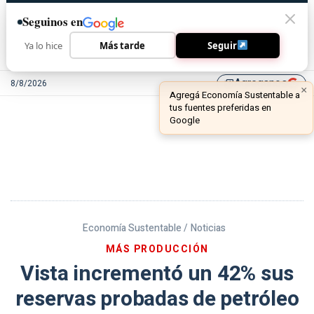
Seguinos en
Ya lo hice
Más tarde
Seguir
Agreganos
8/8/2026
library_add
Economía Sustentable /
Noticias
MÁS PRODUCCIÓN
Vista incrementó un 42% sus
reservas probadas de petróleo