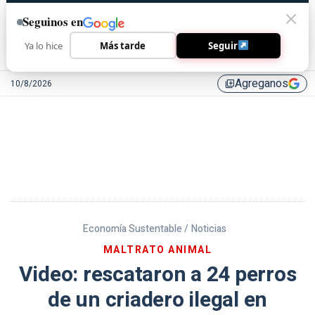
Seguinos en
Ya lo hice
Más tarde
Seguir
Agreganos
10/8/2026
library_add
Economía Sustentable /
Noticias
MALTRATO ANIMAL
Video: rescataron a 24 perros
de un criadero ilegal en