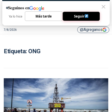
Seguinos en
Ya lo hice
Más tarde
Seguir
Agreganos
7/8/2026
library_add
Etiqueta:
ONG