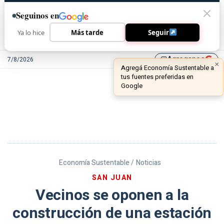
Seguinos en
Ya lo hice
Más tarde
Seguir
Agreganos
7/8/2026
library_add
Economía Sustentable /
Noticias
SAN JUAN
Vecinos se oponen a la
construcción de una estación