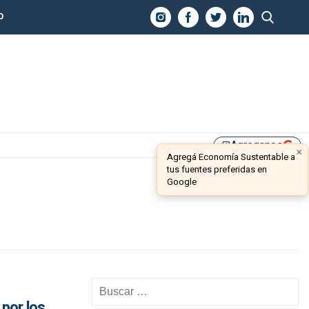
O
Agreganos
library_add
×
Agregá Economía Sustentable a
tus fuentes preferidas en
Google
por los