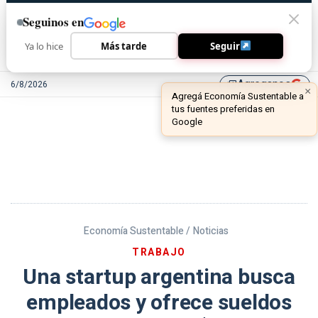
Seguinos en
Ya lo hice
Más tarde
Seguir
Agreganos
6/8/2026
library_add
Economía Sustentable /
Noticias
TRABAJO
Una startup argentina busca
empleados y ofrece sueldos