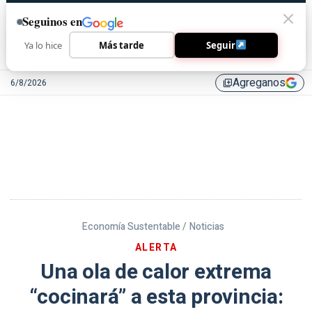
Seguinos en
Ya lo hice
Más tarde
Seguir
Agreganos
6/8/2026
library_add
Economía Sustentable /
Noticias
ALERTA
Una ola de calor extrema
“cocinará” a esta provincia: