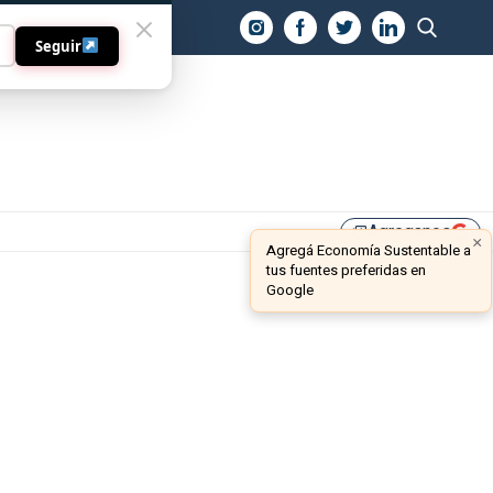
O
Seguir
Agreganos
library_add
×
Agregá Economía Sustentable a
tus fuentes preferidas en
Google