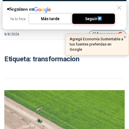
Seguinos en
Ya lo hice
Más tarde
Seguir
Agreganos
8/8/2026
library_add
×
Agregá Economía Sustentable a
tus fuentes preferidas en
Google
Etiqueta:
transformacion