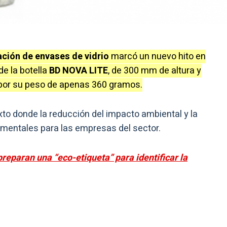
ación de envases de vidrio
marcó un nuevo hito en
de la botella
BD NOVA LITE
, de 300 mm de altura y
 por su peso de apenas 360 gramos.
o donde la reducción del impacto ambiental y la
amentales para las empresas del sector.
reparan una “eco-etiqueta” para identificar la