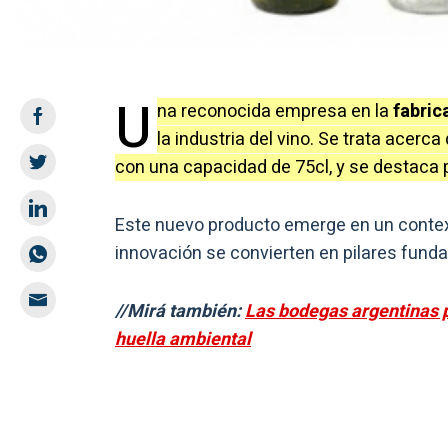
U
na reconocida empresa en la
fabric
la industria del vino. Se trata acerca 
con una capacidad de 75cl, y se destaca
Este nuevo producto emerge en un context
innovación se convierten en pilares fund
//Mirá también:
Las bodegas argentinas p
huella ambiental