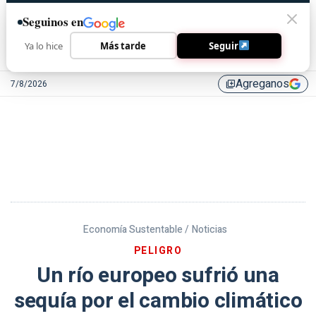
Seguinos en
Ya lo hice
Más tarde
Seguir
Agreganos
7/8/2026
library_add
Economía Sustentable /
Noticias
PELIGRO
Un río europeo sufrió una
sequía por el cambio climático