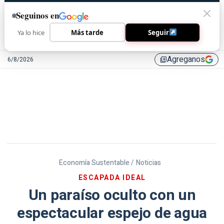
Seguinos en
Ya lo hice
Más tarde
Seguir
Agreganos
6/8/2026
library_add
Economía Sustentable /
Noticias
ESCAPADA IDEAL
Un paraíso oculto con un
espectacular espejo de agua