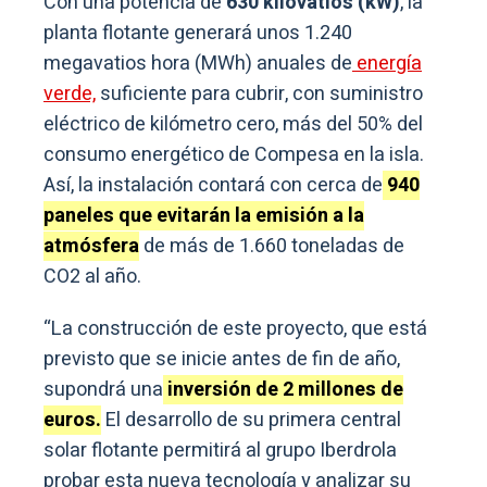
Con una potencia de
630 kilovatios (kW)
, la
planta flotante generará unos 1.240
megavatios hora (MWh) anuales de
energía
verde,
suficiente para cubrir, con suministro
eléctrico de kilómetro cero, más del 50% del
consumo energético de Compesa en la isla.
Así, la instalación contará con cerca de
940
paneles que evitarán la emisión a la
atmósfera
de más de 1.660 toneladas de
CO2 al año.
“La construcción de este proyecto, que está
previsto que se inicie antes de fin de año,
supondrá una
inversión de 2 millones de
euros.
El desarrollo de su primera central
solar flotante permitirá al grupo Iberdrola
probar esta nueva tecnología y analizar su