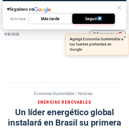
Seguinos en
Ya lo hice
Más tarde
Seguir
Agreganos
9/8/2026
library_add
Economía Sustentable /
Noticias
ENERGÍAS RENOVABLES
Un líder energético global
instalará en Brasil su primera