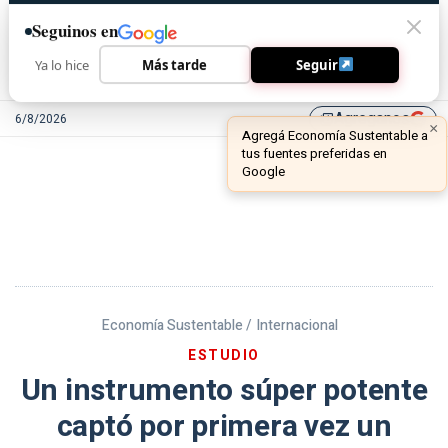
Seguinos en
Ya lo hice
Más tarde
Seguir
Agreganos
6/8/2026
library_add
Economía Sustentable /
Internacional
ESTUDIO
Un instrumento súper potente
captó por primera vez un