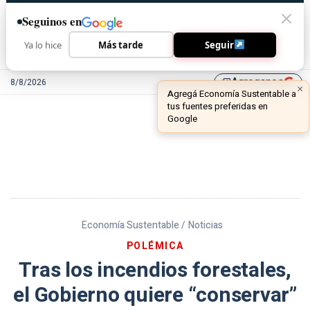
Seguinos en
Ya lo hice
Más tarde
Seguir
Agreganos
8/8/2026
library_add
Economía Sustentable /
Noticias
POLÉMICA
Tras los incendios forestales,
el Gobierno quiere “conservar”