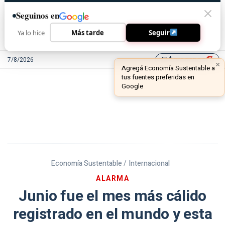
Seguinos en
Ya lo hice
Más tarde
Seguir
Agreganos
7/8/2026
library_add
Economía Sustentable /
Internacional
ALARMA
Junio fue el mes más cálido
registrado en el mundo y esta