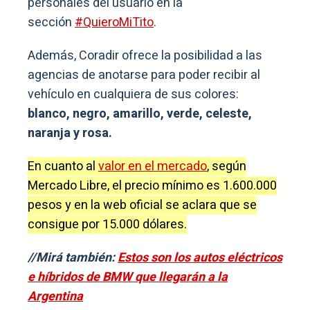
personales del usuario en la
sección
#QuieroMiTito
.
Además, Coradir ofrece la posibilidad a las
agencias de anotarse para poder recibir al
vehículo en cualquiera de sus colores:
blanco, negro, amarillo, verde, celeste,
naranja y rosa.
En cuanto al
valor en el mercado
, según
Mercado Libre, el precio mínimo es 1.600.000
pesos y en la web oficial se aclara que se
consigue por 15.000 dólares.
//Mirá también:
Estos son los autos eléctricos
e híbridos de BMW que llegarán a la
Argentina