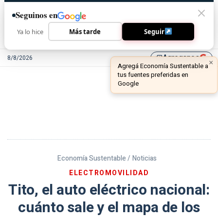
Seguinos en
Ya lo hice
Más tarde
Seguir
Agreganos
8/8/2026
library_add
Economía Sustentable /
Noticias
ELECTROMOVILIDAD
Tito, el auto eléctrico nacional:
cuánto sale y el mapa de los