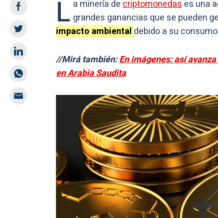
L
a minería de
criptomonedas
es una a
grandes ganancias que se pueden ge
impacto ambiental
debido a su consumo e
//Mirá también:
En imágenes: así avanza 
en Arabia Saudita