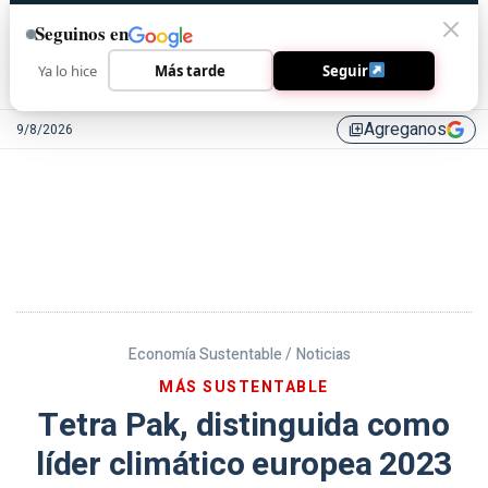
Seguinos en
Ya lo hice
Más tarde
Seguir
Agreganos
9/8/2026
library_add
Economía Sustentable /
Noticias
MÁS SUSTENTABLE
Tetra Pak, distinguida como
líder climático europea 2023