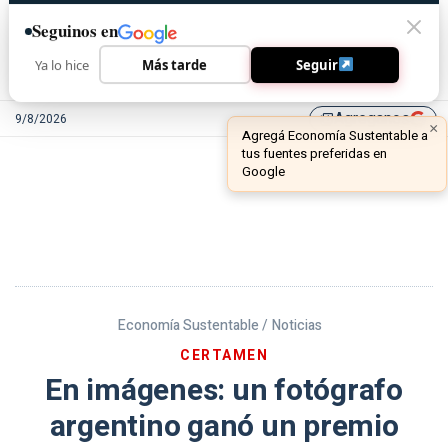
Seguinos en
Ya lo hice
Más tarde
Seguir
Agreganos
9/8/2026
library_add
Economía Sustentable /
Noticias
CERTAMEN
En imágenes: un fotógrafo
argentino ganó un premio