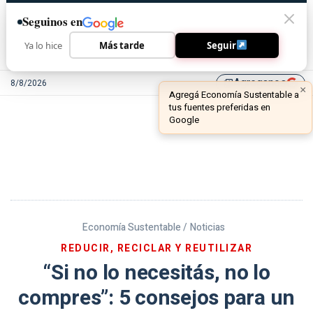
Seguinos en
Ya lo hice
Más tarde
Seguir
Agreganos
8/8/2026
library_add
Economía Sustentable /
Noticias
REDUCIR, RECICLAR Y REUTILIZAR
“Si no lo necesitás, no lo
compres”: 5 consejos para un