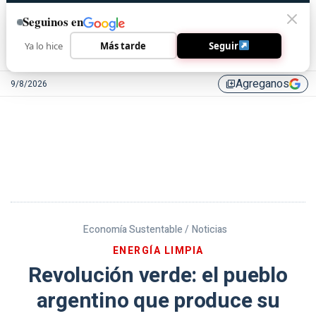
Seguinos en
Ya lo hice
Más tarde
Seguir
Agreganos
9/8/2026
library_add
Economía Sustentable /
Noticias
ENERGÍA LIMPIA
Revolución verde: el pueblo
argentino que produce su