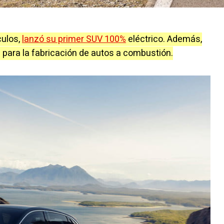
culos,
lanzó su primer SUV 100%
eléctrico. Además,
e para la fabricación de autos a combustión.