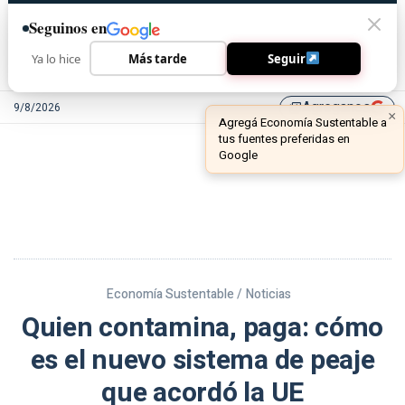
Seguinos en
Ya lo hice
Más tarde
Seguir
Agreganos
9/8/2026
library_add
Economía Sustentable /
Noticias
Quien contamina, paga: cómo
es el nuevo sistema de peaje
que acordó la UE