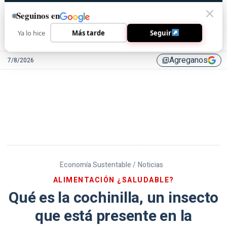
Seguinos en
Ya lo hice
Más tarde
Seguir
Agreganos
7/8/2026
library_add
Economía Sustentable /
Noticias
ALIMENTACIÓN ¿SALUDABLE?
Qué es la cochinilla, un insecto
que está presente en la