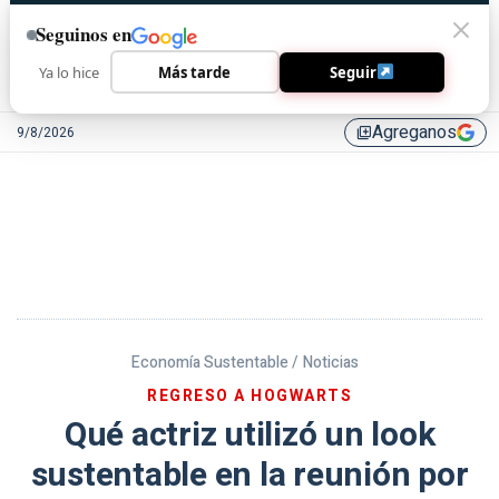
Seguinos en
Ya lo hice
Más tarde
Seguir
Agreganos
9/8/2026
library_add
Economía Sustentable /
Noticias
REGRESO A HOGWARTS
Qué actriz utilizó un look
sustentable en la reunión por