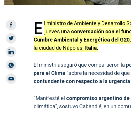
E
l ministro de Ambiente y Desarrollo S
jueves una
conversación con el fun
Cumbre Ambiental y Energética del G20,
la ciudad de Nápoles,
Italia.
El ministri aseguró que compartieron la
po
para el Clima
“sobre la necesidad de que 
contundente con respecto a la urgencia
“Manifesté el
compromiso argentino de 
climática”, sostuvo Cabandié, en un com