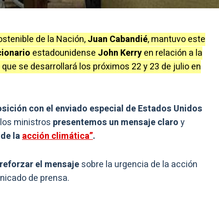
ostenible de la Nación,
Juan Cabandié
, mantuvo este
cionario
estadounidense
John Kerry
en relación a la
que se desarrollará los próximos 22 y 23 de julio en
sición con el enviado especial de Estados Unidos
los ministros
presentemos un mensaje claro
y
 de la
acción climática”
.
reforzar el mensaje
sobre la urgencia de la acción
unicado de prensa.