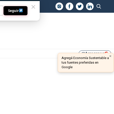
O
Seguir
Agreganos
library_add
×
Agregá Economía Sustentable a
tus fuentes preferidas en
Google