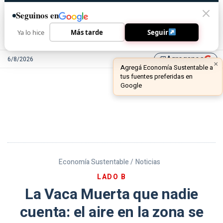
Seguinos en
Ya lo hice
Más tarde
Seguir
Agreganos
6/8/2026
library_add
Economía Sustentable /
Noticias
LADO B
La Vaca Muerta que nadie
cuenta: el aire en la zona se