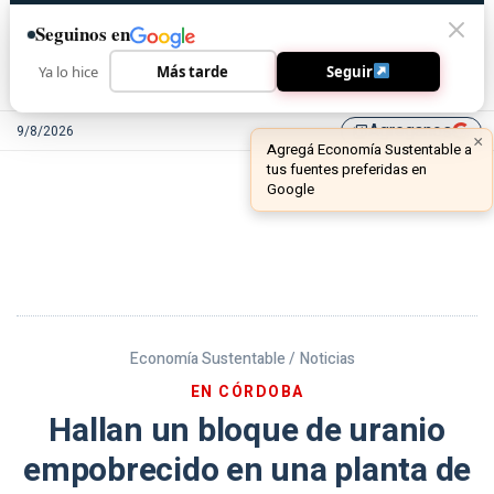
Seguinos en
Ya lo hice
Más tarde
Seguir
Agreganos
9/8/2026
library_add
Economía Sustentable /
Noticias
EN CÓRDOBA
Hallan un bloque de uranio
empobrecido en una planta de