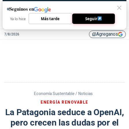
Seguinos en
Ya lo hice
Más tarde
Seguir
Agreganos
7/8/2026
library_add
Economía Sustentable /
Noticias
ENERGÍA RENOVABLE
La Patagonia seduce a OpenAI,
pero crecen las dudas por el