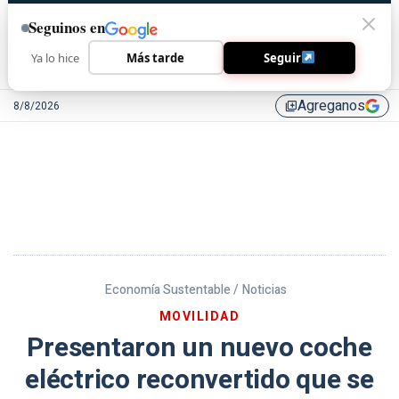
Seguinos en
Ya lo hice
Más tarde
Seguir
Agreganos
8/8/2026
library_add
Economía Sustentable /
Noticias
MOVILIDAD
Presentaron un nuevo coche
eléctrico reconvertido que se