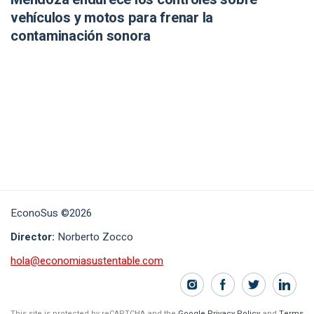
vehículos y motos para frenar la
contaminación sonora
EconoSus ©2026
Director:
Norberto Zocco
hola@economiasustentable.com
This site is protected by reCAPTCHA and the
Google Privacy Policy
and
Terms