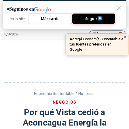
Seguinos en
Ya lo hice
Más tarde
Seguir
Agreganos
8/8/2026
library_add
Economía Sustentable /
Noticias
NEGOCIOS
Por qué Vista cedió a
Aconcagua Energía la