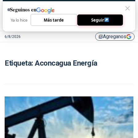
Seguinos en
Ya lo hice
Más tarde
Seguir
Agreganos
6/8/2026
library_add
Etiqueta:
Aconcagua Energía